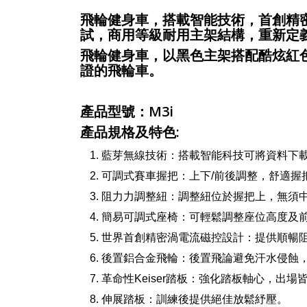
飛輪健身車，搭載智能技術，首創精
試，商用等級耐用主架結構，重新定
飛輪健身車，以黑色主架搭配酷炫紅色飛
證的飛輪車。
產品型號：M3i
產品規格及特色:
藍芽無線技術：搭載智能科技可將資料下
可調式賽車握把：上下/前後調整，舒適握
阻力力調整紐：調整紐位於握把上，無須
簡易可調式座椅：可輕鬆調整座位高度及
世界首創精密渦電流磁控設計：提供順暢
後置鋁合金飛輪：後置飛論避免汗水侵蝕，
革命性Keiser踏板：強化踏板軸心，出
伸展踏板：訓練後提供絕佳放鬆紓壓。