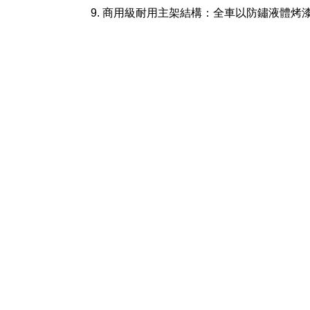
商用級耐用主架結構：全車以防鏽液體烤漆