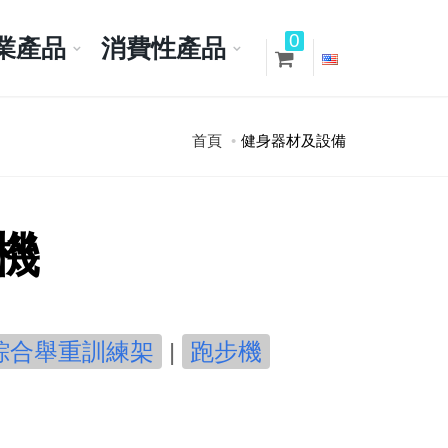
0
業產品
消費性產品
首頁
健身器材及設備
機
綜合舉重訓練架
|
跑步機