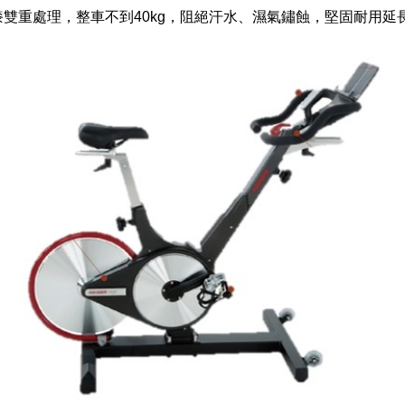
雙重處理，整車不到40kg，阻絕汗水、濕氣鏽蝕，堅固耐用延