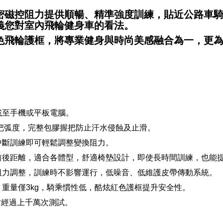
密磁控阻力提供順暢、精準強度訓練，貼近公路車
義您對室內飛輪健身車的看法。
輪護框，將專業健身與時尚美感融合為一，更為世界首台
載至手機或平板電腦。
把弧度，完整包膠握把防止汗水侵蝕及止滑。
中斷訓練即可輕鬆調整變換阻力。
前後距離，適合各體型，舒適椅墊設計，即使長時間訓練，也能
阻力調整，訓練時不影響運行，低噪音、低維護皮帶傳動系統。
重量僅3kg，騎乘慣性低，酷炫紅色護框提升安全性。
場皆經過上千萬次測試。