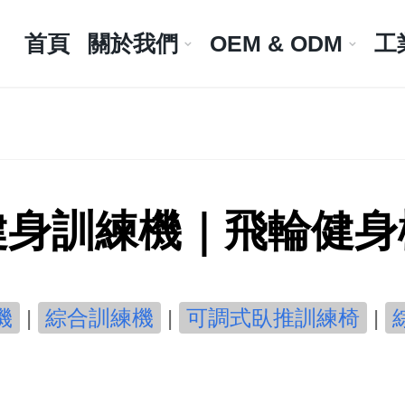
首頁
關於我們
OEM & ODM
工
健身訓練機｜飛輪健身
機
|
綜合訓練機
|
可調式臥推訓練椅
|