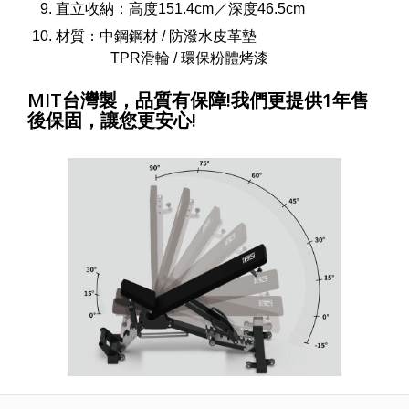
直立收納：高度151.4cm／深度46.5cm
材質：中鋼鋼材 / 防潑水皮革墊
TPR滑輪 / 環保粉體烤漆
MIT台灣製，品質有保障!我們更提供1年售
後保固，讓您更安心!