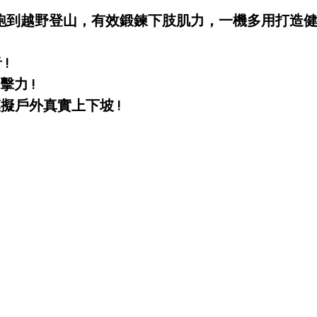
到越野登山，有效鍛鍊下肢肌力，一機多用打造健美
!
力 !
擬戶外真實上下坡 !