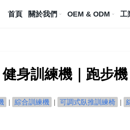
首頁
關於我們
OEM & ODM
工
健身訓練機｜跑步機
機
|
綜合訓練機
|
可調式臥推訓練椅
|