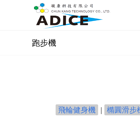
跑步機
飛輪健身機
|
橢圓滑步