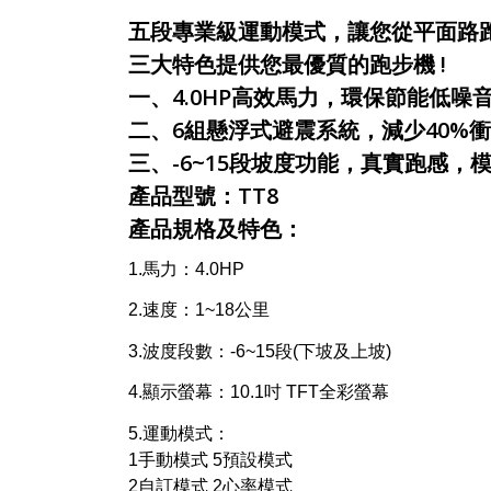
五段專業級運動模式，讓您從平面路跑
三大特色提供您最優質的跑步機 !
一、4.0HP高效馬力，環保節能低噪音 
二、6組懸浮式避震系統，減少40%衝擊
三、-6~15段坡度功能，真實跑感，模
產品型號：TT8
產品規格及特色：
1.馬力：4.0HP
2.速度：1~18公里
3.波度段數：-6~15段(下坡及上坡)
4.顯示螢幕：10.1吋 TFT全彩螢幕
5.運動模式：
1手動模式 5預設模式
2自訂模式 2心率模式