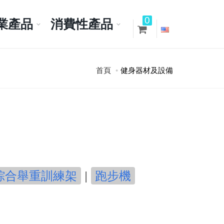
0
業產品
消費性產品
首頁
健身器材及設備
綜合舉重訓練架
|
跑步機