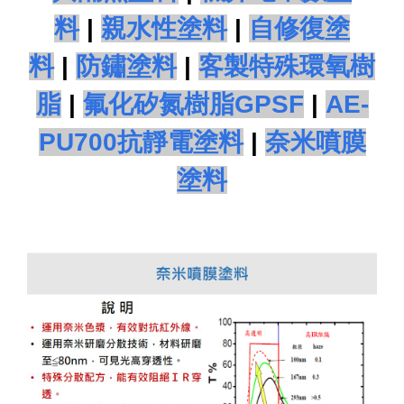
料
|
親水性塗料
|
自修復塗
料
|
防鏽塗料
|
客製特殊環氧樹
脂
|
氟化矽氮樹脂GPSF
|
A
E-
PU700抗靜電塗料
|
奈米噴膜
塗料