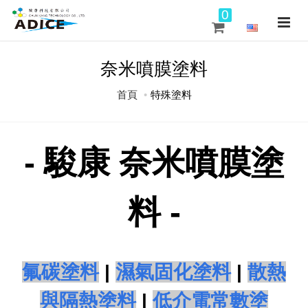
0
奈米噴膜塗料
首頁
特殊塗料
- 駿康
奈米噴膜塗
料
-
氟碳塗料
|
濕氣固化塗料
|
散熱
與隔熱塗料
|
低介電常數塗