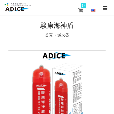
0
駿康海神盾
首頁
滅火器